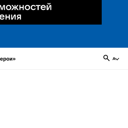
герои»