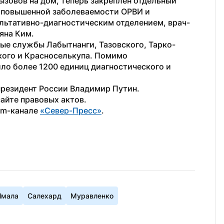
зовов на дом, теперь закреплен отдельный 
 повышенной заболеваемости ОРВИ и 
льтативно-диагностическим отделением, врач-
яна Ким.
ные службы Лабытнанги, Тазовского, Тарко-
кого и Красноселькупа. Помимо 
о более 1200 единиц диагностического и 
резидент России Владимир Путин. 
сайте правовых актов.
am-канале 
«Север-Пресс»
.
Ямала
Салехард
Муравленко