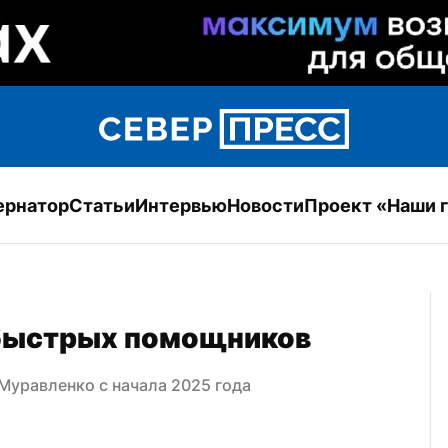
ернатор
Статьи
Интервью
Новости
Проект «Наши 
 быстрых помощников
Муравленко с начала 2025 года