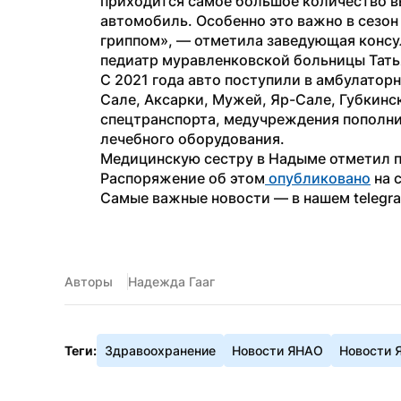
приходится самое большое количество вы
автомобиль. Особенно это важно в сезон
гриппом», — отметила заведующая консу
педиатр муравленковской больницы Тать
С 2021 года авто поступили в амбулатор
Сале, Аксарки, Мужей, Яр-Сале, Губкинс
спецтранспорта, медучреждения пополнил
лечебного оборудования.
Медицинскую сестру в Надыме отметил п
Распоряжение об этом
 опубликовано
 на 
Самые важные новости — в нашем telegr
Авторы
Надежда Гааг
Теги:
Здравоохранение
Новости ЯНАО
Новости 