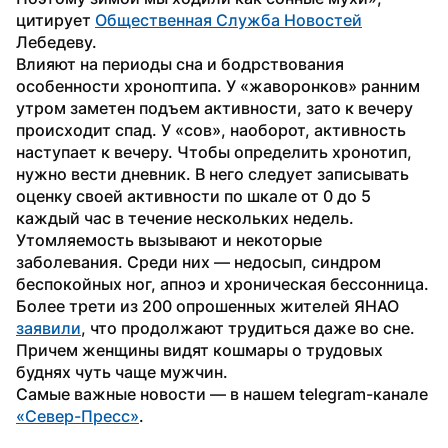
цитирует 
Общественная Служба Новостей
Лебедеву.
Влияют на периоды сна и бодрствования 
особенности хроноптипа. У «жаворонков» ранним 
утром заметен подъем активности, зато к вечеру 
происходит спад. У «сов», наоборот, активность 
наступает к вечеру. Чтобы определить хронотип, 
нужно вести дневник. В него следует записывать 
оценку своей активности по шкале от 0 до 5 
каждый час в течение нескольких недель.
Утомляемость вызывают и некоторые 
заболевания. Среди них — недосып, синдром 
беспокойных ног, апноэ и хроническая бессонница.
Более трети из 200 опрошенных жителей ЯНАО 
заявили
, что продолжают трудиться даже во сне. 
Причем женщины видят кошмары о трудовых 
буднях чуть чаще мужчин.
Самые важные новости — в нашем telegram-канале 
«Север-Пресс»
.