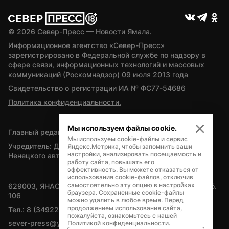
© 
2026
 Север-Пресс — Новости Ямала.
Информационное агентство «Север-Пресс» 
зарегистрировано в Федеральной службе по надзору в 
сфере связи, информационных технологий и массовых 
коммуникаций (Роскомнадзор) 09 июля 2013 года
Свидетельство о регистрации ИА № ФС77-54686
Политика конфиденциальности.
Мы используем файлы cookie.
Главный редактор — А.Л. Поздеев
Мы используем cookie-файлы и сервис
Учредитель: Департамент внутренней политики Ямало-
Яндекс.Метрика, чтобы запомнить ваши
настройки, анализировать посещаемость и
Ненецкого автономного округа
работу сайта, повышать его
эффективность. Вы можете отказаться от
использования cookie-файлов, отключив
самостоятельно эту опцию в настройках
629003, ЯНАО, Салехард, мкр. Богдана Кнунянца, д.1, каб. 
браузера. Сохраненные cookie-файлы
106
можно удалить в любое время. Перед
продолжением использования сайта,
Тел.: 8 (34922) 71262
пожалуйста, ознакомьтесь с нашей
sever-press@yamal-media.ru
Политикой конфиденциальности
.