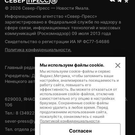
© 
2026
 Север-Пресс — Новости Ямала.
Информационное агентство «Север-Пресс» 
зарегистрировано в Федеральной службе по надзору в 
сфере связи, информационных технологий и массовых 
коммуникаций (Роскомнадзор) 09 июля 2013 года
Свидетельство о регистрации ИА № ФС77-54686
Политика конфиденциальности.
Мы используем файлы cookie.
Главный редактор — А.Л. Поздеев
Мы используем cookie-файлы и сервис
Учредитель: Департамент внутренней политики Ямало-
Яндекс.Метрика, чтобы запомнить ваши
настройки, анализировать посещаемость и
Ненецкого автономного округа
работу сайта, повышать его
эффективность. Вы можете отказаться от
использования cookie-файлов, отключив
самостоятельно эту опцию в настройках
629003, ЯНАО, Салехард, мкр. Богдана Кнунянца, д.1, каб. 
браузера. Сохраненные cookie-файлы
106
можно удалить в любое время. Перед
продолжением использования сайта,
Тел.: 8 (34922) 71262
пожалуйста, ознакомьтесь с нашей
sever-press@yamal-media.ru
Политикой конфиденциальности
.
Тел. отдела рекламы: 8 (34922) 42728
Согласен