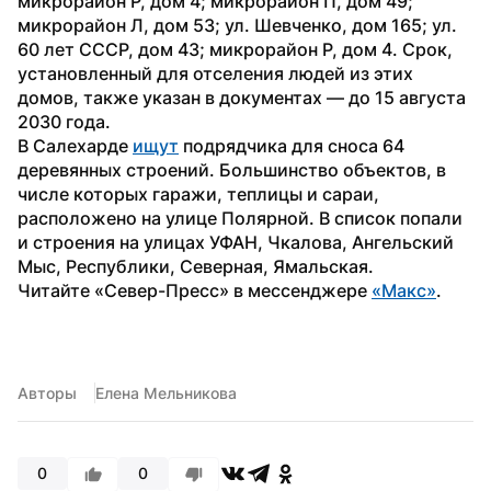
микрорайон Р, дом 4; микрорайон П, дом 49; 
микрорайон Л, дом 53; ул. Шевченко, дом 165; ул. 
60 лет СССР, дом 43; микрорайон Р, дом 4. Срок, 
установленный для отселения людей из этих 
домов, также указан в документах — до 15 августа 
2030 года.
В Салехарде 
ищут
 подрядчика для сноса 64 
деревянных строений. Большинство объектов, в 
числе которых гаражи, теплицы и сараи, 
расположено на улице Полярной. В список попали 
и строения на улицах УФАН, Чкалова, Ангельский 
Мыс, Республики, Северная, Ямальская.
Читайте «Север-Пресс» в мессенджере 
«Макс»
.
Авторы
Елена Мельникова
0
0