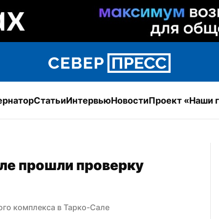
ернатор
Статьи
Интервью
Новости
Проект «Наши 
ле прошли проверку 
ого комплекса в Тарко-Сале