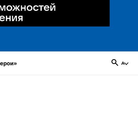
герои»