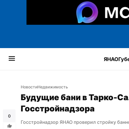
ЯНАО
Губ
Новости
Недвижимость
Будущие бани в Тарко-Са
Госстройнадзора
0
Госстройнадзор ЯНАО проверил стройку банн