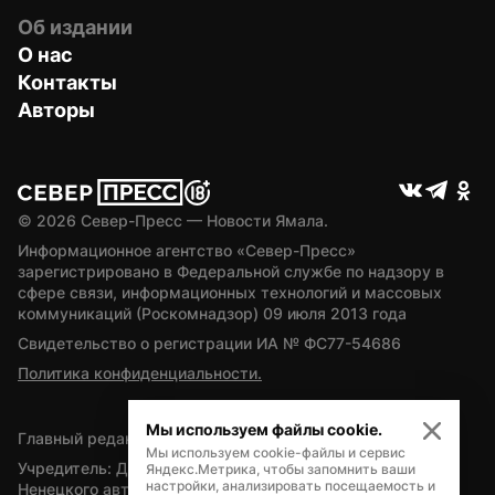
Об издании
О нас
Контакты
Авторы
© 
2026
 Север-Пресс — Новости Ямала.
Информационное агентство «Север-Пресс» 
зарегистрировано в Федеральной службе по надзору в 
сфере связи, информационных технологий и массовых 
коммуникаций (Роскомнадзор) 09 июля 2013 года
Свидетельство о регистрации ИА № ФС77-54686
Политика конфиденциальности.
Мы используем файлы cookie.
Главный редактор — А.Л. Поздеев
Мы используем cookie-файлы и сервис
Учредитель: Департамент внутренней политики Ямало-
Яндекс.Метрика, чтобы запомнить ваши
настройки, анализировать посещаемость и
Ненецкого автономного округа