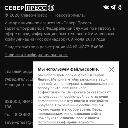
© 
2026
 Север-Пресс — Новости Ямала.
Информационное агентство «Север-Пресс» 
зарегистрировано в Федеральной службе по надзору в 
сфере связи, информационных технологий и массовых 
коммуникаций (Роскомнадзор) 09 июля 2013 года
Свидетельство о регистрации ИА № ФС77-54686
Политика конфиденциальности.
Мы используем файлы cookie.
Главный редактор — А.Л. Поздеев
Мы используем cookie-файлы и сервис
Учредитель: Департамент внутренней политики Ямало-
Яндекс.Метрика, чтобы запомнить ваши
настройки, анализировать посещаемость и
Ненецкого автономного округа
работу сайта, повышать его
эффективность. Вы можете отказаться от
использования cookie-файлов, отключив
самостоятельно эту опцию в настройках
629003, ЯНАО, Салехард, мкр. Богдана Кнунянца, д.1, каб. 
браузера. Сохраненные cookie-файлы
106
можно удалить в любое время. Перед
продолжением использования сайта,
Тел.: 8 (34922) 71262
пожалуйста, ознакомьтесь с нашей
sever-press@yamal-media.ru
Политикой конфиденциальности
.