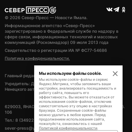
© 
2026
 Север-Пресс — Новости Ямала.
Информационное агентство «Север-Пресс» 
зарегистрировано в Федеральной службе по надзору в 
сфере связи, информационных технологий и массовых 
коммуникаций (Роскомнадзор) 09 июля 2013 года
Свидетельство о регистрации ИА № ФС77-54686
Политика конфиденциальности.
Мы используем файлы cookie.
Главный редактор — А.Л. Поздеев
Мы используем cookie-файлы и сервис
Учредитель: Департамент внутренней политики Ямало-
Яндекс.Метрика, чтобы запомнить ваши
настройки, анализировать посещаемость и
Ненецкого автономного округа
работу сайта, повышать его
эффективность. Вы можете отказаться от
использования cookie-файлов, отключив
самостоятельно эту опцию в настройках
629003, ЯНАО, Салехард, мкр. Богдана Кнунянца, д.1, каб. 
браузера. Сохраненные cookie-файлы
106
можно удалить в любое время. Перед
продолжением использования сайта,
Тел.: 8 (34922) 71262
пожалуйста, ознакомьтесь с нашей
sever-press@yamal-media.ru
Политикой конфиденциальности
.