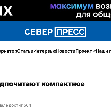
ернатор
Статьи
Интервью
Новости
Проект «Наши 
дпочитают компактное 
мале достиг 50%