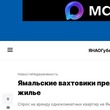
ЯНАО
Губ
Новости
Недвижимость
Ямальские вахтовики пре
жилье
0
Спрос на аренду однокомнатных квартир на Я