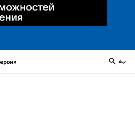
герои»