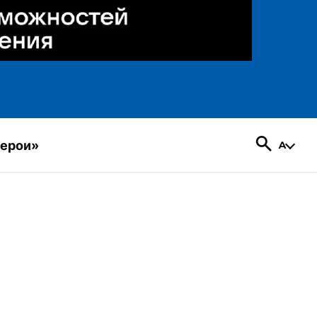
герои»