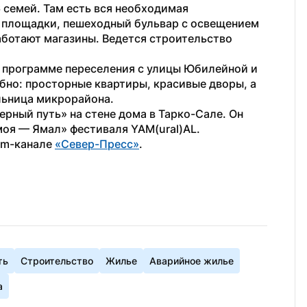
семей. Там есть вся необходимая 
 площадки, пешеходный бульвар с освещением 
аботают магазины. Ведется строительство 
 программе переселения с улицы Юбилейной и 
бно: просторные квартиры, красивые дворы, а 
льница микрорайона.
ерный путь» на стене дома в Тарко-Сале. Он 
моя — Ямал» фестиваля YAM(ural)AL.
am-канале 
«Север-Пресс»
.
ть
Строительство
Жилье
Аварийное жилье
а