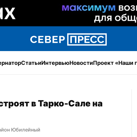
ернатор
Статьи
Интервью
Новости
Проект «Наши 
троят в Тарко-Сале на 
район Юбилейный