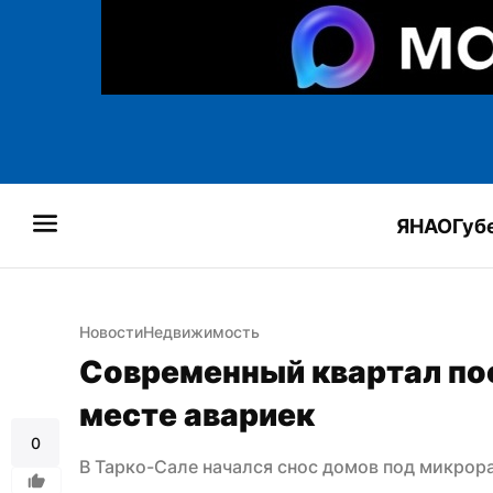
ЯНАО
Губ
Новости
Недвижимость
Современный квартал пос
месте авариек
0
В Тарко-Сале начался снос домов под микро