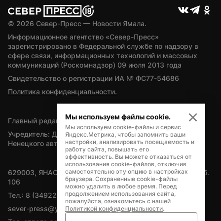
© 
2026
 Север-Пресс — Новости Ямала.
Информационное агентство «Север-Пресс» 
зарегистрировано в Федеральной службе по надзору в 
сфере связи, информационных технологий и массовых 
коммуникаций (Роскомнадзор) 09 июля 2013 года
Свидетельство о регистрации ИА № ФС77-54686
Политика конфиденциальности.
Мы используем файлы cookie.
Главный редактор — А.Л. Поздеев
Мы используем cookie-файлы и сервис
Учредитель: Департамент внутренней политики Ямало-
Яндекс.Метрика, чтобы запомнить ваши
настройки, анализировать посещаемость и
Ненецкого автономного округа
работу сайта, повышать его
эффективность. Вы можете отказаться от
использования cookie-файлов, отключив
самостоятельно эту опцию в настройках
629003, ЯНАО, Салехард, мкр. Богдана Кнунянца, д.1, каб. 
браузера. Сохраненные cookie-файлы
106
можно удалить в любое время. Перед
продолжением использования сайта,
Тел.: 8 (34922) 71262
пожалуйста, ознакомьтесь с нашей
sever-press@yamal-media.ru
Политикой конфиденциальности
.