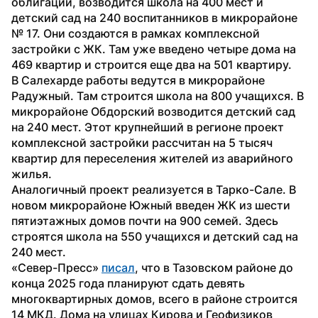
облигаций, возводится школа на 400 мест и 
детский сад на 240 воспитанников в микрорайоне 
№ 17. Они создаются в рамках комплексной 
застройки с ЖК. Там уже введено четыре дома на 
469 квартир и строится еще два на 501 квартиру.
В Салехарде работы ведутся в микрорайоне 
Радужный. Там строится школа на 800 учащихся. В 
микрорайоне Обдорский возводится детский сад 
на 240 мест. Этот крупнейший в регионе проект 
комплексной застройки рассчитан на 5 тысяч 
квартир для переселения жителей из аварийного 
жилья.
Аналогичный проект реализуется в Тарко-Сале. В 
новом микрорайоне Южный введен ЖК из шести 
пятиэтажных домов почти на 900 семей. Здесь 
строятся школа на 550 учащихся и детский сад на 
240 мест.
«Север-Пресс» 
писал
, что в Тазовском районе до 
конца 2025 года планируют сдать девять 
многоквартирных домов, всего в районе строится 
14 МКД. Дома на улицах Кирова и Геофизиков 