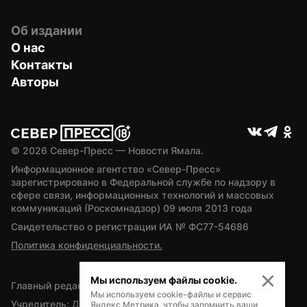
Об издании
О нас
Контакты
Авторы
© 
2026
 Север-Пресс — Новости Ямала.
Информационное агентство «Север-Пресс» 
зарегистрировано в Федеральной службе по надзору в 
сфере связи, информационных технологий и массовых 
коммуникаций (Роскомнадзор) 09 июля 2013 года
Свидетельство о регистрации ИА № ФС77-54686
Политика конфиденциальности.
Мы используем файлы cookie.
Главный редактор — А.Л. Поздеев
Мы используем cookie-файлы и сервис
Учредитель: Департамент внутренней политики Ямало-
Яндекс.Метрика, чтобы запомнить ваши