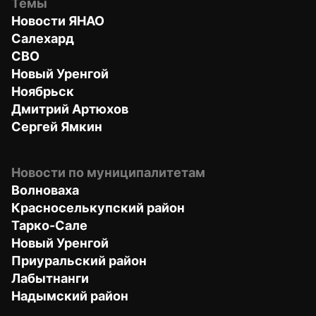
Темы
Новости ЯНАО
Салехард
СВО
Новый Уренгой
Ноябрьск
Дмитрий Артюхов
Сергей Ямкин
Новости по муниципалитетам
Волноваха
Красноселькупский район
Тарко-Сале
Новый Уренгой
Приуральский район
Лабытнанги
Надымский район