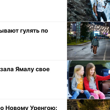
вают гулять по 
зала Ямалу свое 
о Новому Уренгою: 