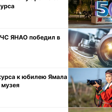
курса
ЧС ЯНАО победил в 
урса к юбилею Ямала 
 музея