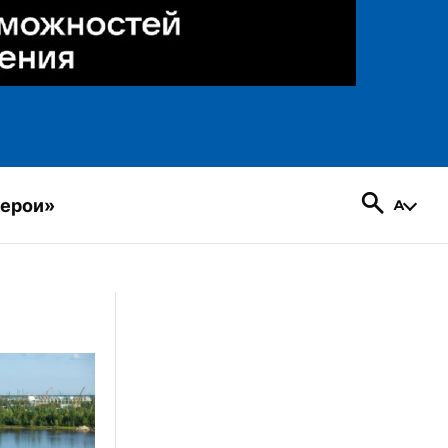
герои»