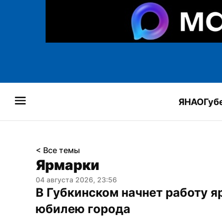
ЯНАО
Губ
< Все темы
Ярмарки
04 августа 2026, 23:56
В Губкинском начнет работу я
юбилею города