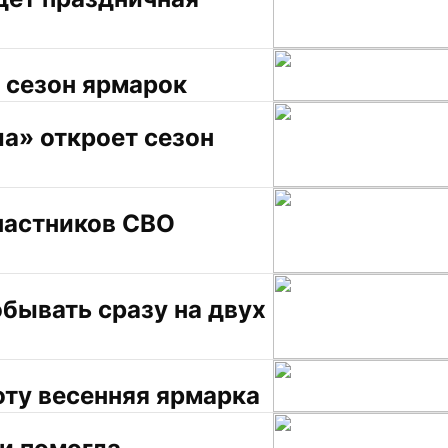
т сезон ярмарок
» откроет сезон 
частников СВО 
ывать сразу на двух 
оту весенняя ярмарка