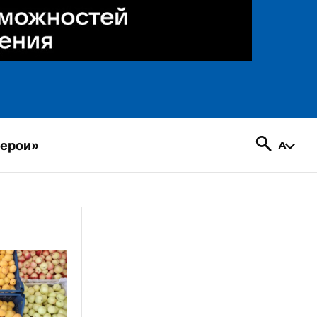
герои»