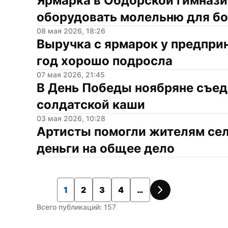
Ярмарка в Обдорской гимнази
оборудовать молельню для б
08 мая 2026, 18:26
Выручка с ярмарок у предприн
год хорошо подросла
07 мая 2026, 21:45
В День Победы ноябряне съед
солдатской каши
03 мая 2026, 10:28
Артисты помогли жителям села
деньги на общее дело
1
2
3
4
…
Всего публикаций: 157