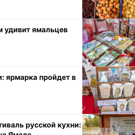
м удивит ямальцев 
: ярмарка пройдет в 
иваль русской кухни: 
на Ямале