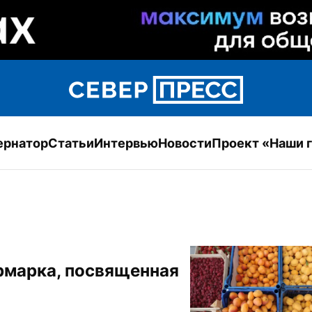
ернатор
Статьи
Интервью
Новости
Проект «Наши 
рмарка, посвященная 