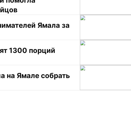
и помогла 
ойцов
имателей Ямала за 
ят 1300 порций 
 на Ямале собрать 