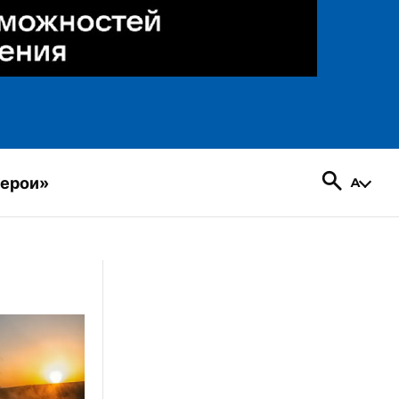
герои»