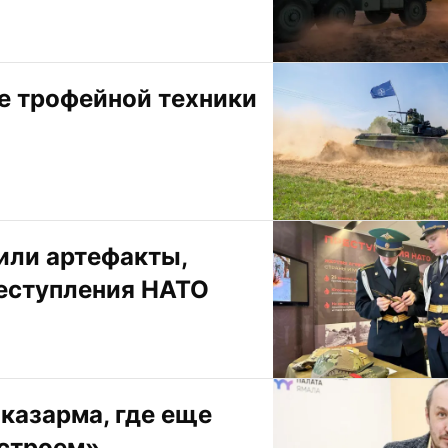
е трофейной техники 
ли артефакты, 
еступления НАТО
казарма, где еще 
 строем»