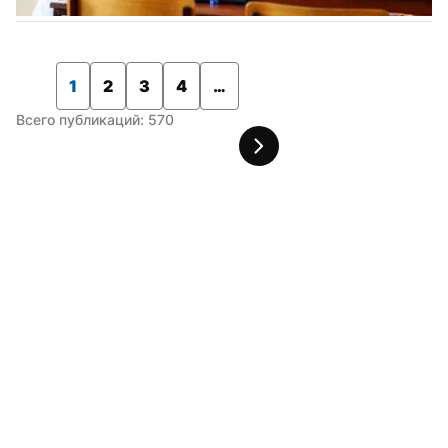
1
2
3
4
…
Всего публикаций: 570