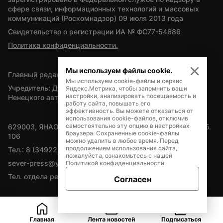
сфере связи, информационных технологий и массовых 
коммуникаций (Роскомнадзор) 09 июля 2013 года
Свидетельство о регистрации ИА № ФС77-54686
Политика конфиденциальности.
Мы используем файлы cookie.
Главный редактор — А.Л. Поздеев
Мы используем cookie-файлы и сервис
Учредитель: Департамент внутренней политики Ямало-
Яндекс.Метрика, чтобы запомнить ваши
настройки, анализировать посещаемость и
Ненецкого автономного округа
работу сайта, повышать его
эффективность. Вы можете отказаться от
использования cookie-файлов, отключив
самостоятельно эту опцию в настройках
629003, ЯНАО, Салехард, мкр. Богдана Кнунянца, д.1, каб. 
браузера. Сохраненные cookie-файлы
106
можно удалить в любое время. Перед
продолжением использования сайта,
Тел.: 8 (34922) 71262
пожалуйста, ознакомьтесь с нашей
sever-press@yamal-media.ru
Политикой конфиденциальности
.
Тел. отдела рекламы: 8 (34922) 42728
Согласен