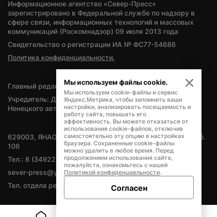
Информационное агентство «Север-Пресс» 
зарегистрировано в Федеральной службе по надзору в 
сфере связи, информационных технологий и массовых 
коммуникаций (Роскомнадзор) 09 июля 2013 года
Свидетельство о регистрации ИА № ФС77-54686
Политика конфиденциальности.
Мы используем файлы cookie.
Главный редактор — А.Л. Поздеев
Мы используем cookie-файлы и сервис
Учредитель: Департамент внутренней политики Ямало-
Яндекс.Метрика, чтобы запомнить ваши
настройки, анализировать посещаемость и
Ненецкого автономного округа
работу сайта, повышать его
эффективность. Вы можете отказаться от
использования cookie-файлов, отключив
самостоятельно эту опцию в настройках
629003, ЯНАО, Салехард, мкр. Богдана Кнунянца, д.1, каб. 
браузера. Сохраненные cookie-файлы
106
можно удалить в любое время. Перед
продолжением использования сайта,
Тел.: 8 (34922) 71262
пожалуйста, ознакомьтесь с нашей
sever-press@yamal-media.ru
Политикой конфиденциальности
.
Тел. отдела рекламы: 8 (34922) 42728
Согласен