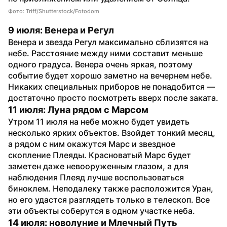
Фото: Triff/Shutterstock/Fotodom
9 июля: Венера и Регул
Венера и звезда Регул максимально сблизятся на 
небе. Расстояние между ними составит меньше 
одного градуса. Венера очень яркая, поэтому 
событие будет хорошо заметно на вечернем небе. 
Никаких специальных приборов не понадобится — 
достаточно просто посмотреть вверх после заката.
11 июля: Луна рядом с Марсом
Утром 11 июля на небе можно будет увидеть 
несколько ярких объектов. Взойдет тонкий месяц, 
а рядом с ним окажутся Марс и звездное 
скопление Плеяды. Красноватый Марс будет 
заметен даже невооруженным глазом, а для 
наблюдения Плеяд лучше воспользоваться 
биноклем. Неподалеку также расположится Уран, 
но его удастся разглядеть только в телескоп. Все 
эти объекты соберутся в одном участке неба.
14 июля: новолуние и Млечный Путь