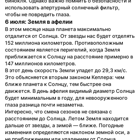
бинокля. Однако важно помнить о безопасности и 
использовать апертурный солнечный фильтр, 
чтобы не повредить глаза.
6 июля: Земля в афелии
В этом месяце наша планета максимально 
отдалится от Солнца. От звезды нас будет отделять 
152 миллиона километров. Противоположным 
состоянием является перигелий, когда Земля 
приближается к Солнцу на расстояние примерно в 
147 миллионов километров.
В этот день скорость Земли упадет до 29,3 км/с. 
Это объясняется вторым законом Кеплера: чем 
ближе планета к Солнцу, тем быстрее она 
движется. В день афелия видимый диаметр Солнца 
будет минимальным в году, для невооруженного 
глаза разница почти незаметна.
Интересно, что смена сезонов не связана с 
расстоянием до Солнца. Летом Земля находится 
дальше от звезды, а зимой — ближе. Погодные 
изменения определяются наклоном земной оси, а 
не приближением или удалением от Солнца.