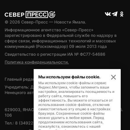
© 
2026
 Север-Пресс — Новости Ямала.
Информационное агентство «Север-Пресс» 
зарегистрировано в Федеральной службе по надзору в 
сфере связи, информационных технологий и массовых 
коммуникаций (Роскомнадзор) 09 июля 2013 года
Свидетельство о регистрации ИА № ФС77-54686
Политика конфиденциальности.
Мы используем файлы cookie.
Главный редактор — А.Л. Поздеев
Мы используем cookie-файлы и сервис
Учредитель: Департамент внутренней политики Ямало-
Яндекс.Метрика, чтобы запомнить ваши
настройки, анализировать посещаемость и
Ненецкого автономного округа
работу сайта, повышать его
эффективность. Вы можете отказаться от
использования cookie-файлов, отключив
самостоятельно эту опцию в настройках
629003, ЯНАО, Салехард, мкр. Богдана Кнунянца, д.1, каб. 
браузера. Сохраненные cookie-файлы
106
можно удалить в любое время. Перед
продолжением использования сайта,
Тел.: 8 (34922) 71262
пожалуйста, ознакомьтесь с нашей