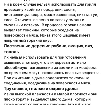
Ни в коем случае нельзя использовать для гриля 
древесину хвойных пород: ели, сосны, 
лиственницы, кедра, можжевельника, пихты, туи, 
тиса. Отличить ее легко по запаху смолы и 
смоляным потекам. В процессе горения смола 
выделяет токсины, которые оседают на 
поверхности мяса. Из-за этого шашлык имеет 
неприятный горький вкус.
Лиственные деревья: рябина, акация, вяз, 
тополь
Их нельзя использовать для приготовления 
шашлыков потому, что эти деревья активно 
абсорбируют загрязнения из земли и атмосферы, 
со временем могут накапливать опасные вещества. 
При сжигании в дыме содержатся токсичные 
соединения, оседающие на поверхности мяса.
Трухлявые, гнилые и сырые дрова
Из-за высокой влажности и малой плотности они 
плохо горят и выделяют много дыма, который 
тоже может содержать токсины. Его избыток 