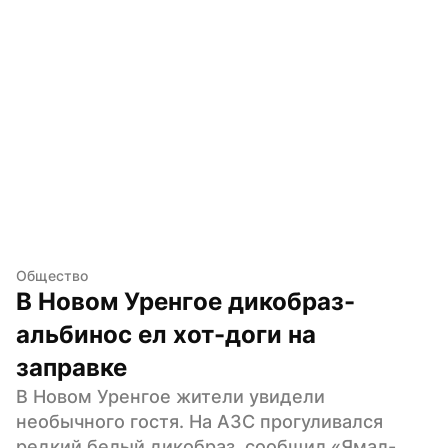
Общество
В Новом Уренгое дикобраз-
альбинос ел хот-доги на 
заправке
В Новом Уренгое жители увидели 
необычного гостя. На АЗС прогуливался 
редкий белый дикобраз, сообщил «Ямал-