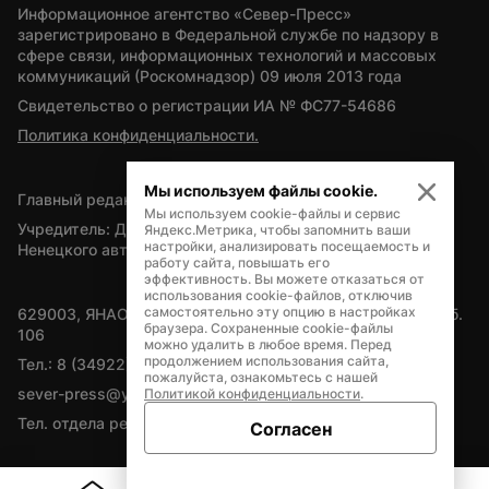
Информационное агентство «Север-Пресс» 
зарегистрировано в Федеральной службе по надзору в 
сфере связи, информационных технологий и массовых 
коммуникаций (Роскомнадзор) 09 июля 2013 года
Свидетельство о регистрации ИА № ФС77-54686
Политика конфиденциальности.
Мы используем файлы cookie.
Главный редактор — А.Л. Поздеев
Мы используем cookie-файлы и сервис
Учредитель: Департамент внутренней политики Ямало-
Яндекс.Метрика, чтобы запомнить ваши
настройки, анализировать посещаемость и
Ненецкого автономного округа
работу сайта, повышать его
эффективность. Вы можете отказаться от
использования cookie-файлов, отключив
самостоятельно эту опцию в настройках
629003, ЯНАО, Салехард, мкр. Богдана Кнунянца, д.1, каб. 
браузера. Сохраненные cookie-файлы
106
можно удалить в любое время. Перед
продолжением использования сайта,
Тел.: 8 (34922) 71262
пожалуйста, ознакомьтесь с нашей
sever-press@yamal-media.ru
Политикой конфиденциальности
.
Тел. отдела рекламы: 8 (34922) 42728
Согласен