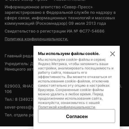
Информационное агентство «Север-Пресс» 
зарегистрировано в Федеральной службе по надзору в 
сфере связи, информационных технологий и массовых 
коммуникаций (Роскомнадзор) 09 июля 2013 года
Свидетельство о регистрации ИА № ФС77-54686
Политика конфиденциальности.
Мы используем файлы cookie.
Главный редактор — А.Л. Поздеев
Мы используем cookie-файлы и сервис
Учредитель: Департамент внутренней политики Ямало-
Яндекс.Метрика, чтобы запомнить ваши
настройки, анализировать посещаемость и
Ненецкого автономного округа
работу сайта, повышать его
эффективность. Вы можете отказаться от
использования cookie-файлов, отключив
самостоятельно эту опцию в настройках
629003, ЯНАО, Салехард, мкр. Богдана Кнунянца, д.1, каб. 
браузера. Сохраненные cookie-файлы
106
можно удалить в любое время. Перед
продолжением использования сайта,
Тел.: 8 (34922) 71262
пожалуйста, ознакомьтесь с нашей
sever-press@yamal-media.ru
Политикой конфиденциальности
.
Тел. отдела рекламы: 8 (34922) 42728
Согласен