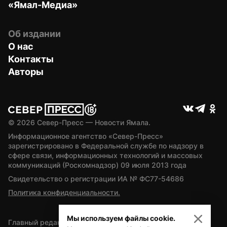
«Ямал-Медиа»
Об издании
О нас
Контакты
Авторы
© 
2026
 Север-Пресс — Новости Ямала.
Информационное агентство «Север-Пресс» 
зарегистрировано в Федеральной службе по надзору в 
сфере связи, информационных технологий и массовых 
коммуникаций (Роскомнадзор) 09 июля 2013 года
Свидетельство о регистрации ИА № ФС77-54686
Политика конфиденциальности.
Мы используем файлы cookie.
Главный редактор — А.Л. Поздеев