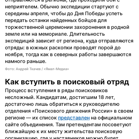
неприятелем. Обычно экспедиции стартуют с 
середины апреля, чтобы до Дня Победы успеть 
передать останки найденных бойцов для 
торжественной церемонии захоронения в родной 
земле или на мемориале. Длительность 
экспедиций зависит от региона, куда отправляются 
отряды: в южных раскопки проводят порой до 
ноября, тогда как в северных работы завершаются 
намного раньше.
Фото: Андрей Ткачев / «Ямал-Медиа»
Как вступить в поисковый отряд
Процесс вступления в ряды поисковиков 
несложный. Кандидатам, достигшим 18 лет, 
достаточно лишь обратиться к руководителю 
отделения «Поискового движения России» в своем 
регионе — их список 
представлен
 на официальном 
сайте объединения. Там претендентам посоветуют 
ближайшую к их месту жительства поисковую 
организацию, где у наставников можно будет 