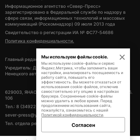
Информационное агентство «Север-Пресс» 
зарегистрировано в Федеральной службе по надзору в 
сфере связи, информационных технологий и массовых 
коммуникаций (Роскомнадзор) 09 июля 2013 года
Свидетельство о регистрации ИА № ФС77-54686
Политика конфиденциальности.
Мы используем файлы cookie.
Главный редактор — А.Л. Поздеев
Мы используем cookie-файлы и сервис
Учредитель: Департамент внутренней политики Ямало-
Яндекс.Метрика, чтобы запомнить ваши
настройки, анализировать посещаемость и
Ненецкого автономного округа
работу сайта, повышать его
эффективность. Вы можете отказаться от
использования cookie-файлов, отключив
самостоятельно эту опцию в настройках
629003, ЯНАО, Салехард, мкр. Богдана Кнунянца, д.1, каб. 
браузера. Сохраненные cookie-файлы
106
можно удалить в любое время. Перед
продолжением использования сайта,
Тел.: 8 (34922) 71262
пожалуйста, ознакомьтесь с нашей
sever-press@yamal-media.ru
Политикой конфиденциальности
.
Тел. отдела рекламы: 8 (34922) 42728
Согласен