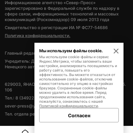
Информационное агентство «Север-Пресс» 
зарегистрировано в Федеральной службе по надзору в 
сфере связи, информационных технологий и массовых 
коммуникаций (Роскомнадзор) 09 июля 2013 года
Свидетельство о регистрации ИА № ФС77-54686
Политика конфиденциальности.
Мы используем файлы cookie.
Главный редактор — А.Л. Поздеев
Мы используем cookie-файлы и сервис
Учредитель: Департамент внутренней политики Ямало-
Яндекс.Метрика, чтобы запомнить ваши
настройки, анализировать посещаемость и
Ненецкого автономного округа
работу сайта, повышать его
эффективность. Вы можете отказаться от
использования cookie-файлов, отключив
самостоятельно эту опцию в настройках
629003, ЯНАО, Салехард, мкр. Богдана Кнунянца, д.1, каб. 
браузера. Сохраненные cookie-файлы
106
можно удалить в любое время. Перед
продолжением использования сайта,
Тел.: 8 (34922) 71262
пожалуйста, ознакомьтесь с нашей
sever-press@yamal-media.ru
Политикой конфиденциальности
.
Тел. отдела рекламы: 8 (34922) 42728
Согласен