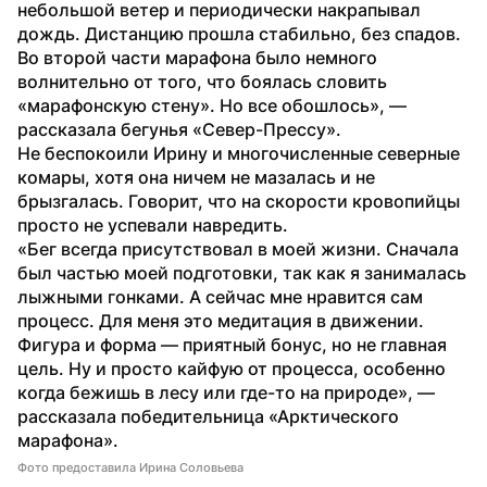
небольшой ветер и периодически накрапывал 
дождь. Дистанцию прошла стабильно, без спадов. 
Во второй части марафона было немного 
волнительно от того, что боялась словить 
«марафонскую стену». Но все обошлось», — 
рассказала бегунья «Север-Прессу».
Не беспокоили Ирину и многочисленные северные 
комары, хотя она ничем не мазалась и не 
брызгалась. Говорит, что на скорости кровопийцы 
просто не успевали навредить. 
«Бег всегда присутствовал в моей жизни. Сначала 
был частью моей подготовки, так как я занималась 
лыжными гонками. А сейчас мне нравится сам 
процесс. Для меня это медитация в движении. 
Фигура и форма — приятный бонус, но не главная 
цель. Ну и просто кайфую от процесса, особенно 
когда бежишь в лесу или где-то на природе», — 
рассказала победительница «Арктического 
марафона».
Фото предоставила Ирина Соловьева