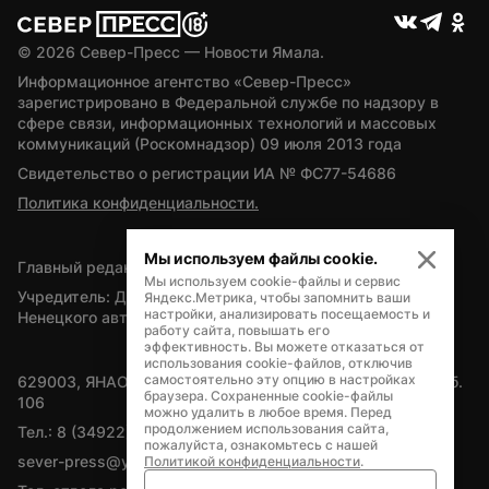
© 
2026
 Север-Пресс — Новости Ямала.
Информационное агентство «Север-Пресс» 
зарегистрировано в Федеральной службе по надзору в 
сфере связи, информационных технологий и массовых 
коммуникаций (Роскомнадзор) 09 июля 2013 года
Свидетельство о регистрации ИА № ФС77-54686
Политика конфиденциальности.
Мы используем файлы cookie.
Главный редактор — А.Л. Поздеев
Мы используем cookie-файлы и сервис
Учредитель: Департамент внутренней политики Ямало-
Яндекс.Метрика, чтобы запомнить ваши
настройки, анализировать посещаемость и
Ненецкого автономного округа
работу сайта, повышать его
эффективность. Вы можете отказаться от
использования cookie-файлов, отключив
самостоятельно эту опцию в настройках
629003, ЯНАО, Салехард, мкр. Богдана Кнунянца, д.1, каб. 
браузера. Сохраненные cookie-файлы
106
можно удалить в любое время. Перед
продолжением использования сайта,
Тел.: 8 (34922) 71262
пожалуйста, ознакомьтесь с нашей
sever-press@yamal-media.ru
Политикой конфиденциальности
.