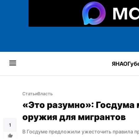
ЯНАО
Губ
Статьи
Власть
«Это разумно»: Госдума 
оружия для мигрантов
1
В Госдуме предложили ужесточить правила п