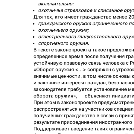
включительно;
охотничье стрелковое и списанное ору
Для тех, кто имеет гражданство менее 20
гражданского оружия ограниченного п
охотничьего оружия;
огнестрельного гладкоствольного ору
спортивного оружия.
В тексте законопроекта такое предложени
определенное время после получения гр
устойчивую правовую связь человека с 
«Оборот оружия <...> сопряжен с угрозой
значимые ценности, в том числе основы к
и законные интересы граждан, безопаснос
законодателя требуется установление ме
оборота оружия», — объясняют инициати
При этом в законопроекте предусмотрены
распространяться на участников специаль
получивших гражданство в связи с принят
результате присоединения иностранного 
Поддерживает введение таких ограничени