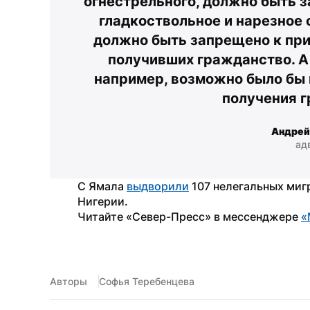
огнестрельного, должно быть за
гладкоствольное и нарезное 
должно быть запрещено к прио
получивших гражданство. А 
например, возможно было бы п
получения 
Андрей
ад
C Ямала 
выдворили
 107 нелегальных миг
Нигерии. 
Читайте «Север-Пресс» в мессенджере 
«
Авторы
Софья Теребенцева