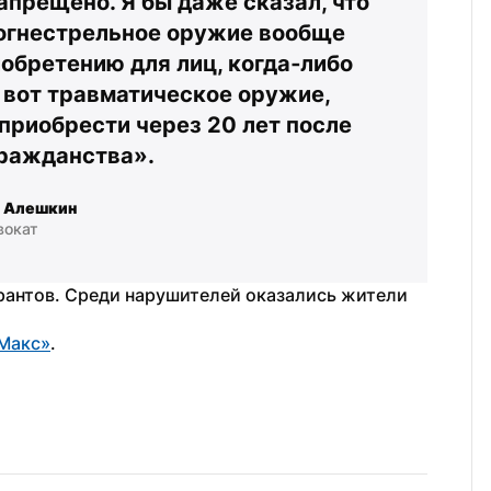
прещено. Я бы даже сказал, что 
огнестрельное оружие вообще 
бретению для лиц, когда‑либо 
вот травматическое оружие, 
риобрести через 20 лет после 
гражданства».
 Алешкин
вокат
рантов. Среди нарушителей оказались жители 
Макс»
.