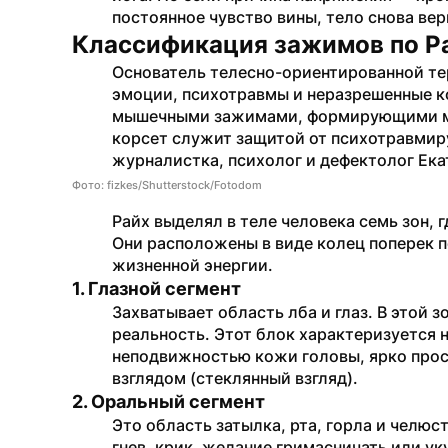
постоянное чувство вины, тело снова ве
Классификация зажимов по Ра
Основатель телесно-ориентированной тер
эмоции, психотравмы и неразрешенные к
мышечными зажимами, формирующими мы
корсет служит защитой от психотравмир
журналистка, психолог и дефектолог Ек
Фото: fizkes/Shutterstock/Fotodom
Райх выделял в теле человека семь зон,
Они расположены в виде колец поперек п
жизненной энергии.
1. Глазной сегмент
Захватывает область лба и глаз. В этой 
реальность. Этот блок характеризуется 
неподвижностью кожи головы, ярко про
взглядом (стеклянный взгляд).
2. Оральный сегмент
Это область затылка, рта, горла и челюст
гнев, крик, желание гримасничать или ук