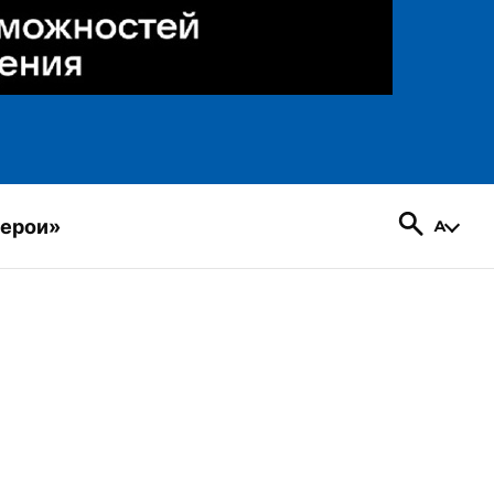
герои»