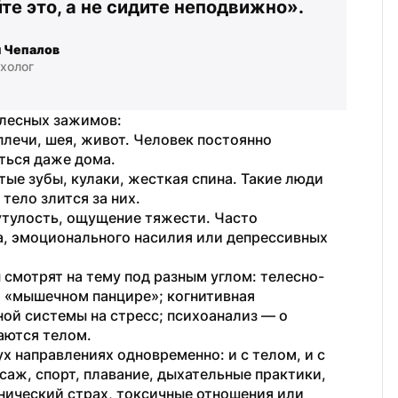
те это, а не сидите неподвижно».
 Чепалов
холог
елесных зажимов:
ечи, шея, живот. Человек постоянно 
ться даже дома.
е зубы, кулаки, жесткая спина. Такие люди 
 тело злится за них.
тулость, ощущение тяжести. Часто 
а, эмоционального насилия или депрессивных 
смотрят на тему под разным углом: телесно-
 «мышечном панцире»; когнитивная 
ой системы на стресс; психоанализ — о 
аются телом.
х направлениях одновременно: и с телом, и с 
аж, спорт, плавание, дыхательные практики, 
нический страх, токсичные отношения или 