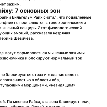
рнет зажим.
йху: 7 основных зон
апии Вильгельм Райх считал, что подавленные 
онфликты проявляются в теле хроническими 
шечный панцирь. Этот физиологический 
ующих эмоций, рассказала незрячая 
атерина Шевичева.
 где могут формироваться мышечные зажимы. 
озвоночника и блокируют нормальный ток 
зоне блокируются страх и желание видеть 
напряженностью в области лба, 
ступающими морщинами, «невидящим» 
ей. По мнению Райха, эта зона блокирует плач, 
усить обидчика. Людей, у которых 