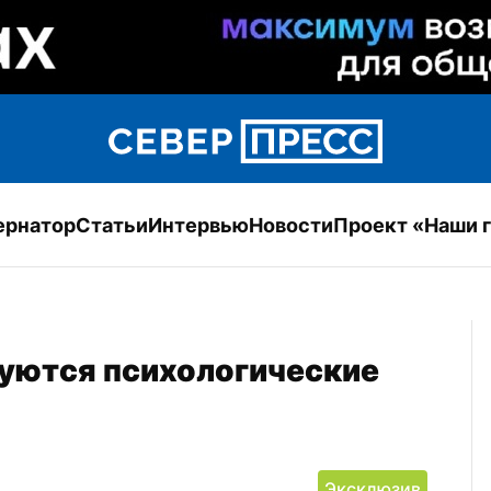
ернатор
Статьи
Интервью
Новости
Проект «Наши 
зуются психологические 
Эксклюзив