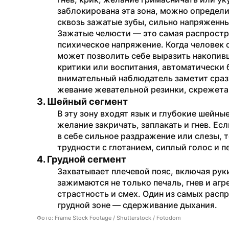
заблокирована эта зона, можно определи
сквозь зажатые зубы, сильно напряженн
Зажатые челюсти — это самая распростра
психическое напряжение. Когда человек 
может позволить себе выразить накопившу
критики или воспитания, автоматически 
внимательный наблюдатель заметит сразу
жевание жевательной резинки, скрежета
3. Шейный сегмент
В эту зону входят язык и глубокие шейн
желание закричать, заплакать и гнев. Ес
в себе сильное раздражение или слезы, 
трудности с глотанием, сиплый голос и п
4. Грудной сегмент
Захватывает плечевой пояс, включая руки 
зажимаются не только печаль, гнев и агр
страстность и смех. Один из самых расп
грудной зоне — сдерживание дыхания.
Фото: Frame Stock Footage / Shutterstock / Fotodom