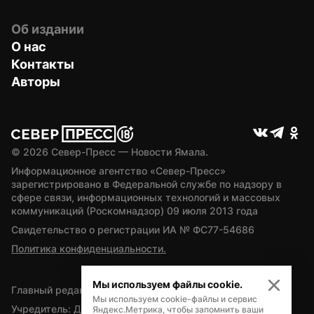
Об издании
О нас
Контакты
Авторы
© 
2026
 Север-Пресс — Новости Ямала.
Информационное агентство «Север-Пресс» 
зарегистрировано в Федеральной службе по надзору в 
сфере связи, информационных технологий и массовых 
коммуникаций (Роскомнадзор) 09 июля 2013 года
Свидетельство о регистрации ИА № ФС77-54686
Политика конфиденциальности.
Мы используем файлы cookie.
Главный редактор — А.Л. Поздеев
Мы используем cookie-файлы и сервис
Учредитель: Департамент внутренней политики Ямало-
Яндекс.Метрика, чтобы запомнить ваши