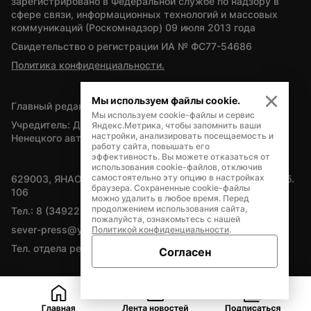
зарегистрировано в Федеральной службе по надзору в 
сфере связи, информационных технологий и массовых 
коммуникаций (Роскомнадзор) 09 июля 2013 года
Свидетельство о регистрации ИА № ФС77-54686
Политика конфиденциальности.
Мы используем файлы cookie.
Главный редактор — А.Л. Поздеев
Мы используем cookie-файлы и сервис
Учредитель: Департамент внутренней политики Ямало-
Яндекс.Метрика, чтобы запомнить ваши
настройки, анализировать посещаемость и
Ненецкого автономного округа
работу сайта, повышать его
эффективность. Вы можете отказаться от
использования cookie-файлов, отключив
самостоятельно эту опцию в настройках
629003, ЯНАО, Салехард, мкр. Богдана Кнунянца, д.1, каб. 
браузера. Сохраненные cookie-файлы
106
можно удалить в любое время. Перед
продолжением использования сайта,
Тел.: 8 (34922) 71262
пожалуйста, ознакомьтесь с нашей
sever-press@yamal-media.ru
Политикой конфиденциальности
.
Тел. отдела рекламы: 8 (34922) 42728
Согласен