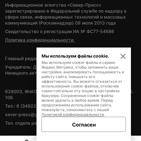
Информационное агентство «Север-Пресс» 
зарегистрировано в Федеральной службе по надзору в 
сфере связи, информационных технологий и массовых 
коммуникаций (Роскомнадзор) 09 июля 2013 года
Свидетельство о регистрации ИА № ФС77-54686
Политика конфиденциальности.
Мы используем файлы cookie.
Главный редактор — А.Л. Поздеев
Мы используем cookie-файлы и сервис
Учредитель: Департамент внутренней политики Ямало-
Яндекс.Метрика, чтобы запомнить ваши
настройки, анализировать посещаемость и
Ненецкого автономного округа
работу сайта, повышать его
эффективность. Вы можете отказаться от
использования cookie-файлов, отключив
самостоятельно эту опцию в настройках
629003, ЯНАО, Салехард, мкр. Богдана Кнунянца, д.1, каб. 
браузера. Сохраненные cookie-файлы
106
можно удалить в любое время. Перед
продолжением использования сайта,
Тел.: 8 (34922) 71262
пожалуйста, ознакомьтесь с нашей
sever-press@yamal-media.ru
Политикой конфиденциальности
.
Тел. отдела рекламы: 8 (34922) 42728
Согласен