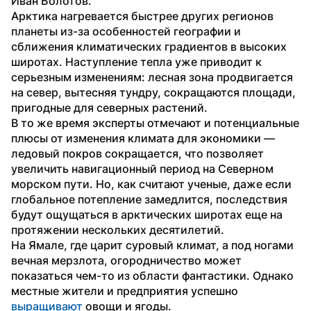
Иван Болотов.
Арктика нагревается быстрее других регионов 
планеты из-за особенностей географии и 
сближения климатических градиентов в высоких 
широтах. Наступление тепла уже приводит к 
серьезным изменениям: лесная зона продвигается 
на север, вытесняя тундру, сокращаются площади, 
пригодные для северных растений. 
В то же время эксперты отмечают и потенциальные 
плюсы от изменения климата для экономики — 
ледовый покров сокращается, что позволяет 
увеличить навигационный период на Северном 
морском пути. Но, как считают ученые, даже если 
глобальное потепление замедлится, последствия 
будут ощущаться в арктических широтах еще на 
протяжении нескольких десятилетий.
На Ямале, где царит суровый климат, а под ногами 
вечная мерзлота, огородничество может 
показаться чем-то из области фантастики. Однако 
местные жители и предприятия успешно 
выращивают
 овощи и ягоды.