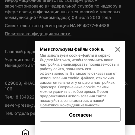
Информационное агентство «Север-Пресс» 
зарегистрировано в Федеральной службе по надзору в 
сфере связи, информационных технологий и массовых 
коммуникаций (Роскомнадзор) 09 июля 2013 года
Свидетельство о регистрации ИА № ФС77-54686
Политика конфиденциальности.
Мы используем файлы cookie.
Главный редактор — А.Л. Поздеев
Мы используем cookie-файлы и сервис
Учредитель: Департамент внутренней политики Ямало-
Яндекс.Метрика, чтобы запомнить ваши
настройки, анализировать посещаемость и
Ненецкого автономного округа
работу сайта, повышать его
эффективность. Вы можете отказаться от
использования cookie-файлов, отключив
самостоятельно эту опцию в настройках
629003, ЯНАО, Салехард, мкр. Богдана Кнунянца, д.1, каб. 
браузера. Сохраненные cookie-файлы
106
можно удалить в любое время. Перед
продолжением использования сайта,
Тел.: 8 (34922) 71262
пожалуйста, ознакомьтесь с нашей
sever-press@yamal-media.ru
Политикой конфиденциальности
.
Тел. отдела рекламы: 8 (34922) 42728
Согласен