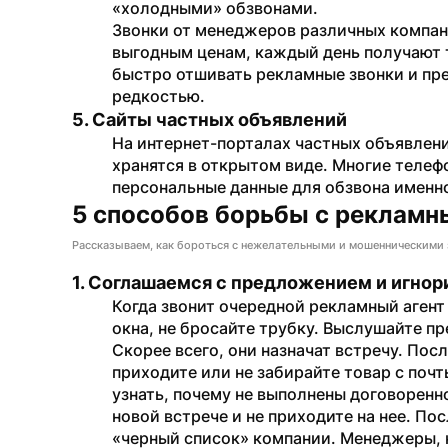
«холодными» обзвонами.
Звонки от менеджеров различных компани
выгодным ценам, каждый день получают т
быстро отшивать рекламные звонки и пр
редкостью.
5. Сайты частных объявлений
На интернет-порталах частных объявлений
хранятся в открытом виде. Многие телеф
персональные данные для обзвона именно
5 способов борьбы с рекламн
Рассказываем, как бороться с нежелательными и мошенническими 
1. Соглашаемся с предложением и игно
Когда звонит очередной рекламный агент 
окна, не бросайте трубку. Выслушайте пр
Скорее всего, они назначат встречу. Пос
приходите или не забирайте товар с почт
узнать, почему не выполнены договоренно
новой встрече и не приходите на нее. Пос
«черный список» компании. Менеджеры, 