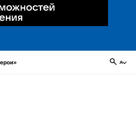
герои»