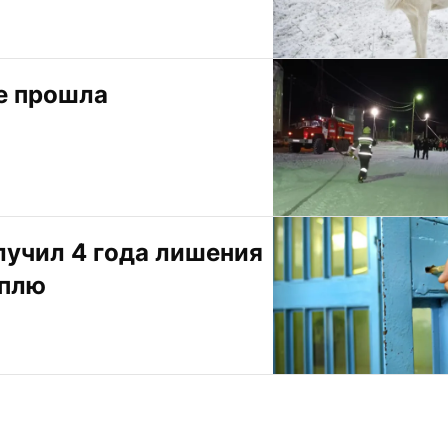
 прошла 
учил 4 года лишения 
оплю