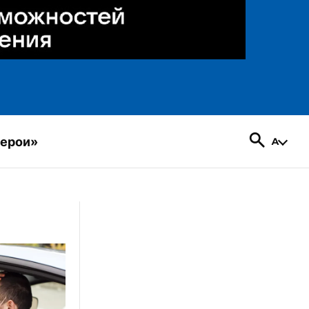
герои»