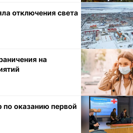
яла отключения света 
аничения на 
иятий
 по оказанию первой 