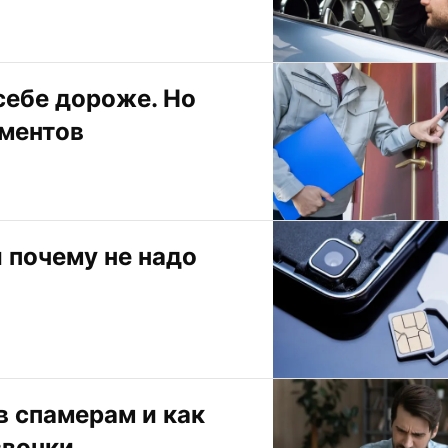
себе дороже. Но 
ументов
 почему не надо 
 спамерам и как 
звонки