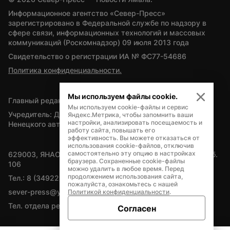
Информационное агентство «Север-Пресс» 
зарегистрировано в Федеральной службе по надзору в 
сфере связи, информационных технологий и массовых 
коммуникаций (Роскомнадзор) 09 июля 2013 года
Свидетельство о регистрации ИА № ФС77-54686
Политика конфиденциальности.
Мы используем файлы cookie.
Главный редактор — А.Л. Поздеев
Мы используем cookie-файлы и сервис
Учредитель: Департамент внутренней политики Ямало-
Яндекс.Метрика, чтобы запомнить ваши
настройки, анализировать посещаемость и
Ненецкого автономного округа
работу сайта, повышать его
эффективность. Вы можете отказаться от
использования cookie-файлов, отключив
самостоятельно эту опцию в настройках
629003, ЯНАО, Салехард, мкр. Богдана Кнунянца, д.1, каб. 
браузера. Сохраненные cookie-файлы
106
можно удалить в любое время. Перед
продолжением использования сайта,
Тел.: 8 (34922) 71262
пожалуйста, ознакомьтесь с нашей
sever-press@yamal-media.ru
Политикой конфиденциальности
.
Тел. отдела рекламы: 8 (34922) 42728
Согласен