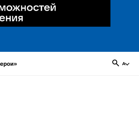
герои»