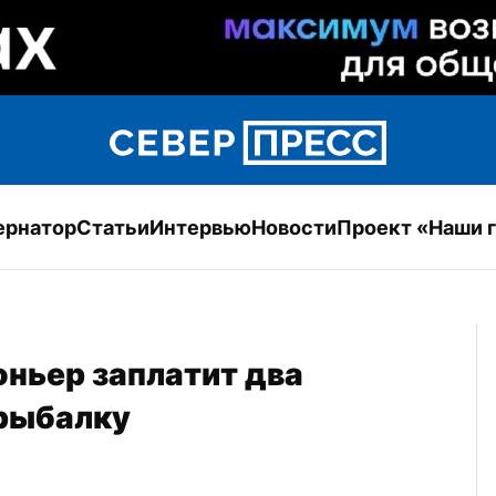
ернатор
Статьи
Интервью
Новости
Проект «Наши 
ньер заплатит два 
 рыбалку