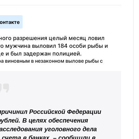
онтакте
ного разрешения целый месяц ловил 
го мужчина выловил 184 особи рыбы и 
де и был задержан полицией.
ра виновным в незаконном вылове рыбы с 
ричинил Российской Федерации 
ублей. В целях обеспечения 
асследования уголовного дела 
счета в банках, – сообщили в 