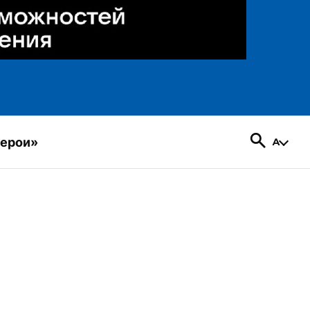
герои»