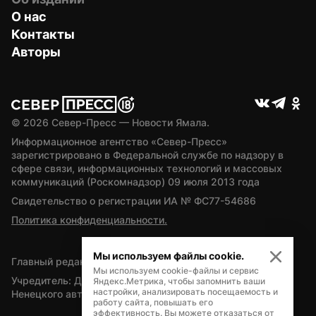
О нас
Контакты
Авторы
© 
2026
 Север-Пресс — Новости Ямала.
Информационное агентство «Север-Пресс» 
зарегистрировано в Федеральной службе по надзору в 
сфере связи, информационных технологий и массовых 
коммуникаций (Роскомнадзор) 09 июля 2013 года
Свидетельство о регистрации ИА № ФС77-54686
Политика конфиденциальности.
Мы используем файлы cookie.
Главный редактор — А.Л. Поздеев
Мы используем cookie-файлы и сервис
Учредитель: Департамент внутренней политики Ямало-
Яндекс.Метрика, чтобы запомнить ваши
настройки, анализировать посещаемость и
Ненецкого автономного округа
работу сайта, повышать его
эффективность. Вы можете отказаться от