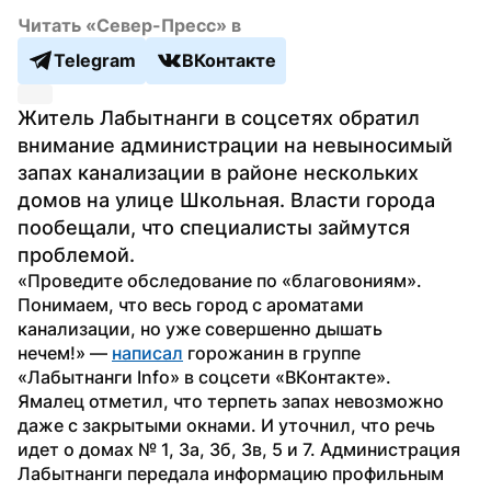
Читать «Север-Пресс» в
Telegram
ВКонтакте
Житель Лабытнанги в соцсетях обратил 
внимание администрации на невыносимый 
запах канализации в районе нескольких 
домов на улице Школьная. Власти города 
пообещали, что специалисты займутся 
проблемой.
«Проведите обследование по «благовониям». 
Понимаем, что весь город с ароматами 
канализации, но уже совершенно дышать 
нечем!» — 
написал
 горожанин в группе 
«Лабытнанги Info» в соцсети «ВКонтакте».
Ямалец отметил, что терпеть запах невозможно 
даже с закрытыми окнами. И уточнил, что речь 
идет о домах № 1, 3а, 3б, 3в, 5 и 7. Администрация 
Лабытнанги передала информацию профильным 