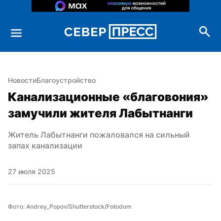
Новости
Благоустройство
Канализационные «благовония» 
замучили жителя Лабытнанги
Житель Лабытнанги пожаловался на сильный 
запах канализации
27 июля 2025
Фото: Andrey_Popov/Shutterstock/Fotodom