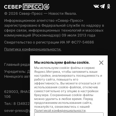
© 
2026
 Север-Пресс — Новости Ямала.
Информационное агентство «Север-Пресс» 
зарегистрировано в Федеральной службе по надзору в 
сфере связи, информационных технологий и массовых 
коммуникаций (Роскомнадзор) 09 июля 2013 года
Свидетельство о регистрации ИА № ФС77-54686
Политика конфиденциальности.
Мы используем файлы cookie.
Главный редактор — А.Л. Поздеев
Мы используем cookie-файлы и сервис
Учредитель: Департамент внутренней политики Ямало-
Яндекс.Метрика, чтобы запомнить ваши
настройки, анализировать посещаемость и
Ненецкого автономного округа
работу сайта, повышать его
эффективность. Вы можете отказаться от
использования cookie-файлов, отключив
самостоятельно эту опцию в настройках
629003, ЯНАО, Салехард, мкр. Богдана Кнунянца, д.1, каб. 
браузера. Сохраненные cookie-файлы
106
можно удалить в любое время. Перед
продолжением использования сайта,
Тел.: 8 (34922) 71262
пожалуйста, ознакомьтесь с нашей
sever-press@yamal-media.ru
Политикой конфиденциальности
.