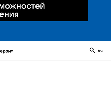
герои»