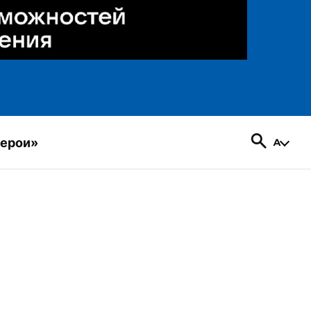
герои»