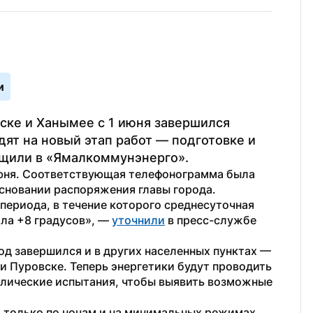
и
ске и Ханымее с 1 июня завершился 
ят на новый этап работ — подготовке и 
бщили в «Ямалкоммунэнерго».
юня. Соответствующая телефонограмма была 
сновании распоряжения главы города. 
периода, в течение которого среднесуточная 
ла +8 градусов», — 
уточнили
 в пресс-службе 
д завершился и в других населенных пунктах — 
и Пуровске. Теперь энергетики будут проводить 
лические испытания, чтобы выявить возможные 
т
 только по ночам и на минимальных режимах. 