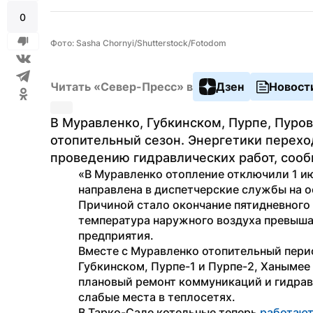
0
Фото: Sasha Chornyi/Shutterstock/Fotodom
Читать «Север-Пресс» в
Дзен
Новост
В Муравленко, Губкинском, Пурпе, Пуров
отопительный сезон. Энергетики переход
проведению гидравлических работ, соо
«В Муравленко отопление отключили 1 и
направлена в диспетчерские службы на о
Причиной стало окончание пятидневного 
температура наружного воздуха превыша
предприятия.
Вместе с Муравленко отопительный перио
Губкинском, Пурпе-1 и Пурпе-2, Ханымее 
плановый ремонт коммуникаций и гидрав
слабые места в теплосетях.
В Тарко-Сале котельные теперь 
работаю