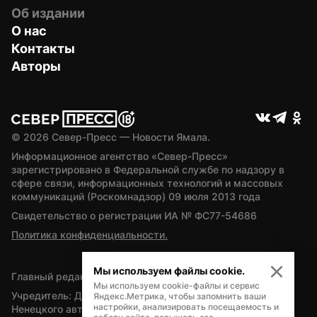
Об издании
О нас
Контакты
Авторы
© 
2026
 Север-Пресс — Новости Ямала.
Информационное агентство «Север-Пресс» 
зарегистрировано в Федеральной службе по надзору в 
сфере связи, информационных технологий и массовых 
коммуникаций (Роскомнадзор) 09 июля 2013 года
Свидетельство о регистрации ИА № ФС77-54686
Политика конфиденциальности.
Мы используем файлы cookie.
Главный редактор — А.Л. Поздеев
Мы используем cookie-файлы и сервис
Учредитель: Департамент внутренней политики Ямало-
Яндекс.Метрика, чтобы запомнить ваши
настройки, анализировать посещаемость и
Ненецкого автономного округа