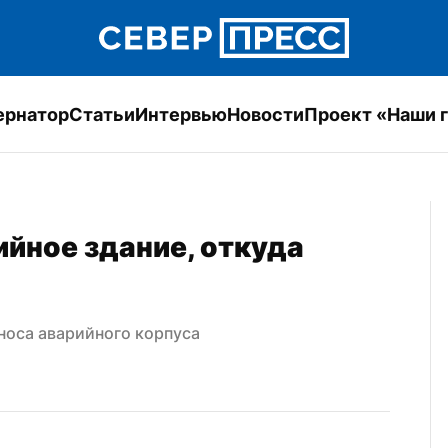
ернатор
Статьи
Интервью
Новости
Проект «Наши 
йное здание, откуда 
носа аварийного корпуса