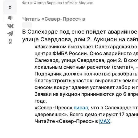
Фото: Федор Воронов / «Ямал-Медиа»
0
Читать «Север-Пресс» в
В Салехарде под снос пойдет аварийное
улице Свердлова, дом 2. Аукцион на сай
«Заказчиком выступает Салехардская бо
центра ФМБА России. Снос аварийного зд
Салехард, улица Свердлова, дом 2. В соо
локальным сметным расчетом (смета)», 
Подрядчик должен полностью разобрать д
благоустроить участок: выровнять землю,
сносом вокруг здания установят забор и
Заявки на аукцион принимаются до 6 апр
года. 
«Север-Пресс» 
писал
, что в Салехарде 
«деревяшек». Всего демонтируют 17 здан
Читайте «Север-Пресс» в 
MAX
.