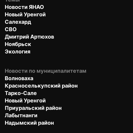
Новости ЯНАО
Новый Уренгой
Салехард
СВО
Дмитрий Артюхов
Ноябрьск
Экология
Новости по муниципалитетам
Волноваха
Красноселькупский район
Тарко-Сале
Новый Уренгой
Приуральский район
Лабытнанги
Надымский район