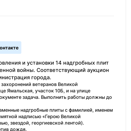
онтакте
вления и установки 14 надгробных плит 
енной войны. Соответствующий аукцион 
инистрация города.
 захоронений ветеранов Великой 
е Ямальская, участок 10Б, и на улице 
документе задача. Выполнить работы должны до 
аменные надгробные плиты с фамилией, именем 
амятной надписью «Герою Великой 
ю, звездой, георгиевской лентой). 
тив дождя.