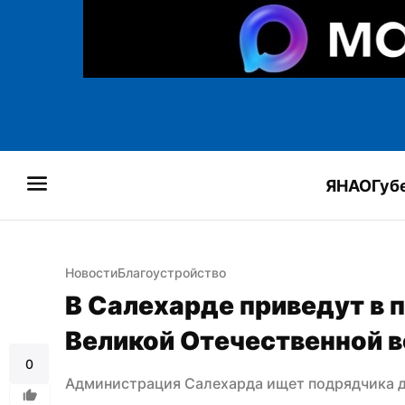
ЯНАО
Губ
Новости
Благоустройство
В Салехарде приведут в 
Великой Отечественной 
0
Администрация Салехарда ищет подрядчика д