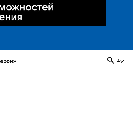
герои»