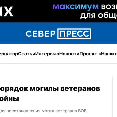
ернатор
Статьи
Интервью
Новости
Проект «Наши 
порядок могилы ветеранов 
войны
ля восстановления могил ветеранов ВОВ