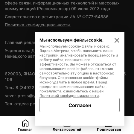
сфере связи, информационных технологий и массовых 
коммуникаций (Роскомнадзор) 09 июля 2013 года
Свидетельство о регистрации ИА № ФС77-54686
Политика конфиденциальности.
Мы используем файлы cookie.
Главный редактор — А.Л. Поздеев
Мы используем cookie-файлы и сервис
Учредитель: Департамент внутренней политики Ямало-
Яндекс.Метрика, чтобы запомнить ваши
настройки, анализировать посещаемость и
Ненецкого автономного округа
работу сайта, повышать его
эффективность. Вы можете отказаться от
использования cookie-файлов, отключив
самостоятельно эту опцию в настройках
629003, ЯНАО, Салехард, мкр. Богдана Кнунянца, д.1, каб. 
браузера. Сохраненные cookie-файлы
106
можно удалить в любое время. Перед
продолжением использования сайта,
Тел.: 8 (34922) 71262
пожалуйста, ознакомьтесь с нашей
sever-press@yamal-media.ru
Политикой конфиденциальности
.
Тел. отдела рекламы: 8 (34922) 42728
Согласен