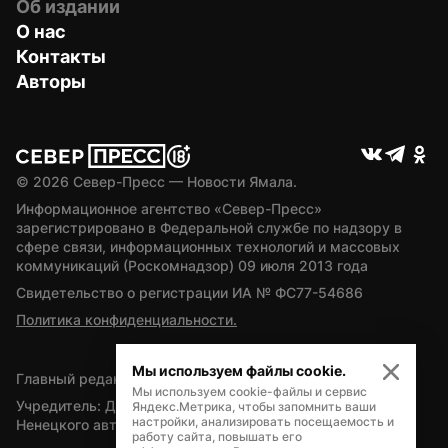
Об издании
О нас
Контакты
Авторы
© 
2026
 Север-Пресс — Новости Ямала.
Информационное агентство «Север-Пресс» 
зарегистрировано в Федеральной службе по надзору в 
сфере связи, информационных технологий и массовых 
коммуникаций (Роскомнадзор) 09 июля 2013 года
Свидетельство о регистрации ИА № ФС77-54686
Политика конфиденциальности.
Мы используем файлы cookie.
Главный редактор — А.Л. Поздеев
Мы используем cookie-файлы и сервис
Учредитель: Департамент внутренней политики Ямало-
Яндекс.Метрика, чтобы запомнить ваши
настройки, анализировать посещаемость и
Ненецкого автономного округа
работу сайта, повышать его