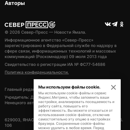
Авторы
© 
2026
 Север-Пресс — Новости Ямала.
Информационное агентство «Север-Пресс» 
зарегистрировано в Федеральной службе по надзору в 
сфере связи, информационных технологий и массовых 
коммуникаций (Роскомнадзор) 09 июля 2013 года
Свидетельство о регистрации ИА № ФС77-54686
Политика конфиденциальности.
Мы используем файлы cookie.
Главный редактор — А.Л. Поздеев
Мы используем cookie-файлы и сервис
Учредитель: Департамент внутренней политики Ямало-
Яндекс.Метрика, чтобы запомнить ваши
настройки, анализировать посещаемость и
Ненецкого автономного округа
работу сайта, повышать его
эффективность. Вы можете отказаться от
использования cookie-файлов, отключив
самостоятельно эту опцию в настройках
629003, ЯНАО, Салехард, мкр. Богдана Кнунянца, д.1, каб. 
браузера. Сохраненные cookie-файлы
106
можно удалить в любое время. Перед