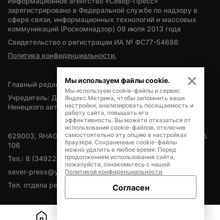
Информационное агентство «Север-Пресс» 
зарегистрировано в Федеральной службе по надзору в 
сфере связи, информационных технологий и массовых 
коммуникаций (Роскомнадзор) 09 июля 2013 года
Свидетельство о регистрации ИА № ФС77-54686
Политика конфиденциальности.
Мы используем файлы cookie.
Главный редактор — А.Л. Поздеев
Мы используем cookie-файлы и сервис
Учредитель: Департамент внутренней политики Ямало-
Яндекс.Метрика, чтобы запомнить ваши
настройки, анализировать посещаемость и
Ненецкого автономного округа
работу сайта, повышать его
эффективность. Вы можете отказаться от
использования cookie-файлов, отключив
самостоятельно эту опцию в настройках
629003, ЯНАО, Салехард, мкр. Богдана Кнунянца, д.1, каб. 
браузера. Сохраненные cookie-файлы
106
можно удалить в любое время. Перед
продолжением использования сайта,
Тел.: 8 (34922) 71262
пожалуйста, ознакомьтесь с нашей
sever-press@yamal-media.ru
Политикой конфиденциальности
.
Тел. отдела рекламы: 8 (34922) 42728
Согласен